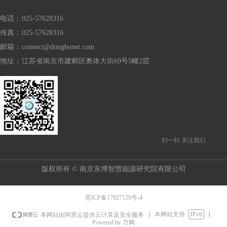
电话：
025-57628316
传真：
025-57628316
邮箱：
connect@dongbonet.com
地址：
江苏省南京市建邺区奥体大街69号5幢2层
扫一扫 关注我们
版权所有 ©
南京东博智慧能源研究院有限公司
苏ICP备17027129号-4
本网站支持
IPv6
本网站由阿里云提供云计算及安全服务
Powered by 万网