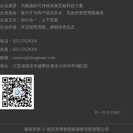
企业愿景：为能源的可持续发展贡献科技力量
企业使命：致力于为用户提供安全、高效的智慧用能服务
企业文化：知行合一，止于至善
社会价值：开启智慧用能，拥抱绿色生态
电话：
025-57628316
传真：
025-57628316
邮箱：
connect@dongbonet.com
地址：
江苏省南京市建邺区奥体大街69号5幢2层
扫一扫 关注我们
版权所有 ©
南京东博智慧能源研究院有限公司