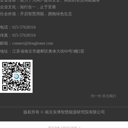
企业使命：致力于为用户提供安全、高效的智慧用能服务
企业文化：知行合一，止于至善
社会价值：开启智慧用能，拥抱绿色生态
电话：
025-57628316
传真：
025-57628316
邮箱：
connect@dongbonet.com
地址：
江苏省南京市建邺区奥体大街69号5幢2层
扫一扫 关注我们
版权所有 ©
南京东博智慧能源研究院有限公司